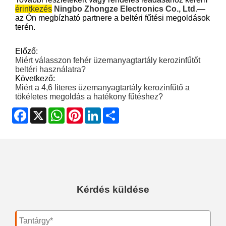
érintkezés
Ningbo Zhongze Electronics Co., Ltd.
—
az Ön megbízható partnere a beltéri fűtési megoldások
terén.
Előző:
Miért válasszon fehér üzemanyagtartály kerozinfűtőt
beltéri használatra?
Következő:
Miért a 4,6 literes üzemanyagtartály kerozinfűtő a
tökéletes megoldás a hatékony fűtéshez?
Facebook
X
WhatsApp
Pinterest
LinkedIn
Share
Kérdés küldése