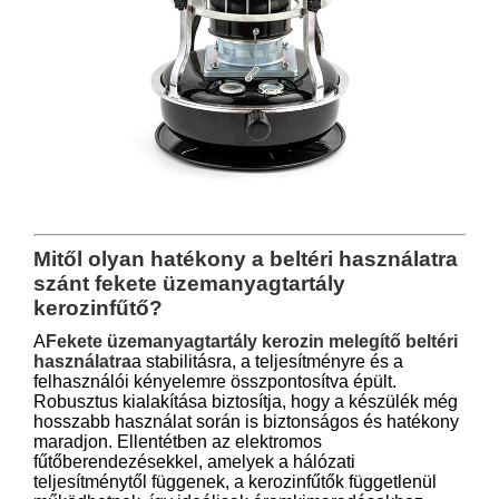
Mitől olyan hatékony a beltéri használatra
szánt fekete üzemanyagtartály
kerozinfűtő?
A
Fekete üzemanyagtartály kerozin melegítő beltéri
használatra
a stabilitásra, a teljesítményre és a
felhasználói kényelemre összpontosítva épült.
Robusztus kialakítása biztosítja, hogy a készülék még
hosszabb használat során is biztonságos és hatékony
maradjon. Ellentétben az elektromos
fűtőberendezésekkel, amelyek a hálózati
teljesítménytől függenek, a kerozinfűtők függetlenül