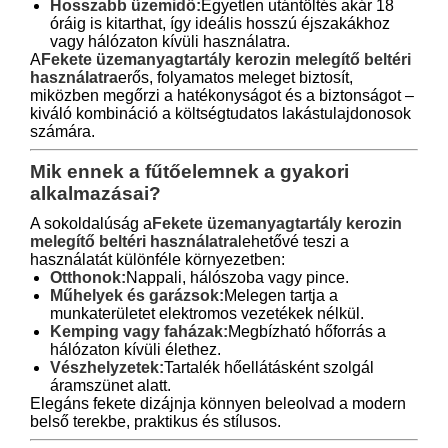
Hosszabb üzemidő:
Egyetlen utántöltés akár 18
óráig is kitarthat, így ideális hosszú éjszakákhoz
vagy hálózaton kívüli használatra.
A
Fekete üzemanyagtartály kerozin melegítő beltéri
használatra
erős, folyamatos meleget biztosít,
miközben megőrzi a hatékonyságot és a biztonságot –
kiváló kombináció a költségtudatos lakástulajdonosok
számára.
Mik ennek a fűtőelemnek a gyakori
alkalmazásai?
A sokoldalúság a
Fekete üzemanyagtartály kerozin
melegítő beltéri használatra
lehetővé teszi a
használatát különféle környezetben:
Otthonok:
Nappali, hálószoba vagy pince.
Műhelyek és garázsok:
Melegen tartja a
munkaterületet elektromos vezetékek nélkül.
Kemping vagy faházak:
Megbízható hőforrás a
hálózaton kívüli élethez.
Vészhelyzetek:
Tartalék hőellátásként szolgál
áramszünet alatt.
Elegáns fekete dizájnja könnyen beleolvad a modern
belső terekbe, praktikus és stílusos.