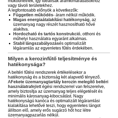
működhetnek, így ideálisak áramkimaradásokhoz
vagy távoli területekhez.
A legfontosabb előnyök a következők:
Független működés
- áram nélkül működik.
Magas energiaátalakítási hatékonyság
, az
üzemanyag nagy részét hasznosítható hővé
alakítva.
Hordozható és tartós konstrukció
, otthoni és
műhelyi használatra egyaránt alkalmas.
Stabil lángszabályozás
és optimalizált
légáramlás az egyenletes fűtés érdekében.
Milyen a kerozinfűtő teljesítménye és
hatékonysága?
A beltéri fűtési rendszerek értékelésekor a
hatékonyság és a biztonság két alapvető tényező.
A
Fekete üzemanyagtartály kerozin melegítő beltéri
használatra
fejlett égési rendszerrel van felszerelve,
amely biztosítja az üzemanyag teljes elégetését és
minimális károsanyag-kibocsátást. Nagy
hatékonyságú kanóca és optimalizált légáramlási
kialakítása lehetővé teszi, hogy egyenletes lángot
állítson elő, amely erős sugárzó hőt hoz létre
üzemanyagpazarlás nélkül.