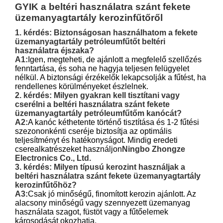
GYIK a beltéri használatra szánt fekete
üzemanyagtartály kerozinfűtőről
1. kérdés: Biztonságosan használhatom a fekete
üzemanyagtartály petróleumfűtőt beltéri
használatra éjszaka?
A1:
Igen, megteheti, de ajánlott a megfelelő szellőzés
fenntartása, és soha ne hagyja teljesen felügyelet
nélkül. A biztonsági érzékelők lekapcsolják a fűtést, ha
rendellenes körülményeket észlelnek.
2. kérdés: Milyen gyakran kell tisztítani vagy
cserélni a beltéri használatra szánt fekete
üzemanyagtartály petróleumfűtőm kanócát?
A2:
A kanóc kéthetente történő tisztítása és 1-2 fűtési
szezononkénti cseréje biztosítja az optimális
teljesítményt és hatékonyságot. Mindig eredeti
cserealkatrészeket használjon
Ningbo Zhongze
Electronics Co., Ltd.
3. kérdés: Milyen típusú kerozint használjak a
beltéri használatra szánt fekete üzemanyagtartály
kerozinfűtőhöz?
A3:
Csak jó minőségű, finomított kerozin ajánlott. Az
alacsony minőségű vagy szennyezett üzemanyag
használata szagot, füstöt vagy a fűtőelemek
károsodását okozhatja.