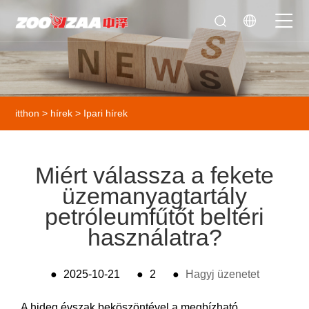
itthon
>
hírek
>
Ipari hírek
Miért válassza a fekete
üzemanyagtartály
petróleumfűtőt beltéri
használatra?
●
2025-10-21
●
2
●
Hagyj üzenetet
A hideg évszak beköszöntével a megbízható,