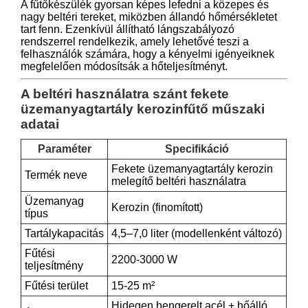
A fűtőkészülék gyorsan képes lefedni a közepes és
nagy beltéri tereket, miközben állandó hőmérsékletet
tart fenn. Ezenkívül állítható lángszabályozó
rendszerrel rendelkezik, amely lehetővé teszi a
felhasználók számára, hogy a kényelmi igényeiknek
megfelelően módosítsák a hőteljesítményt.
A beltéri használatra szánt fekete
üzemanyagtartály kerozinfűtő műszaki
adatai
Paraméter
Specifikáció
Fekete üzemanyagtartály kerozin
Termék neve
melegítő beltéri használatra
Üzemanyag
Kerozin (finomított)
típus
Tartálykapacitás
4,5–7,0 liter (modellenként változó)
Fűtési
2200-3000 W
teljesítmény
Fűtési terület
15-25 m²
Hidegen hengerelt acél + hőálló