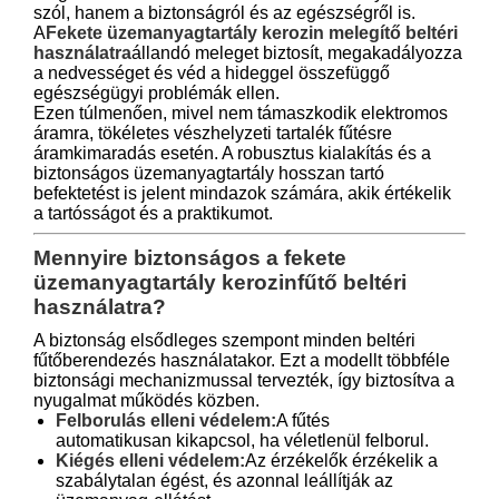
szól, hanem a biztonságról és az egészségről is.
A
Fekete üzemanyagtartály kerozin melegítő beltéri
használatra
állandó meleget biztosít, megakadályozza
a nedvességet és véd a hideggel összefüggő
egészségügyi problémák ellen.
Ezen túlmenően, mivel nem támaszkodik elektromos
áramra, tökéletes vészhelyzeti tartalék fűtésre
áramkimaradás esetén. A robusztus kialakítás és a
biztonságos üzemanyagtartály hosszan tartó
befektetést is jelent mindazok számára, akik értékelik
a tartósságot és a praktikumot.
Mennyire biztonságos a fekete
üzemanyagtartály kerozinfűtő beltéri
használatra?
A biztonság elsődleges szempont minden beltéri
fűtőberendezés használatakor. Ezt a modellt többféle
biztonsági mechanizmussal tervezték, így biztosítva a
nyugalmat működés közben.
Felborulás elleni védelem:
A fűtés
automatikusan kikapcsol, ha véletlenül felborul.
Kiégés elleni védelem:
Az érzékelők érzékelik a
szabálytalan égést, és azonnal leállítják az