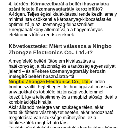
4. kérdés: Környezetbarát a beltéri használatra
szánt fekete üzemanyagtartály kerozinfűtő?
A4:
Igen. Teljes égési kialakítással rendelkezik, amely
minimálisra csökkenti a károsanyag-kibocsátást és
optimalizálja az üzemanyag-felhasználást.
Energiahatékony alternatívája a hagyományos
elektromos fűtési rendszereknek.
Következtetés: Miért válassza a Ningbo
Zhongze Electronics Co., Ltd.-t?
A megfelelő beltéri fűtőelem kiválasztása a
hatékonyság, a biztonság és a tartósság egyensúlyát
jelenti – és a
Fekete üzemanyagtartály kerozin
melegítő beltéri használatra
-tól
Ningbo Zhongze Electronics Co., Ltd.
minden
fronton szállít. Fejlett égési technológiával, masszív
anyagokkal és többféle biztonsági védelemmel
készült, így a teljesítmény és a megbízhatóság ideális
kombinációját kínálja.
Akár állandó melegre van szüksége télen, akár
tartalék fűtésre vészhelyzet esetén, akár hordozható
megoldásra van szüksége műhelyébe, ez a
fűtőkészülék megbízható társ.
További részletekért vagy rendelés leadásához kérem