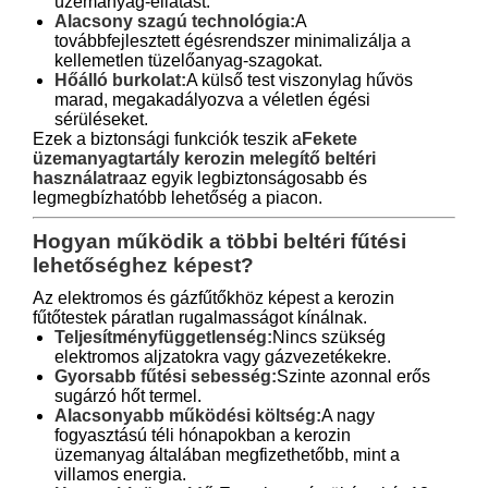
üzemanyag-ellátást.
Alacsony szagú technológia:
A
továbbfejlesztett égésrendszer minimalizálja a
kellemetlen tüzelőanyag-szagokat.
Hőálló burkolat:
A külső test viszonylag hűvös
marad, megakadályozva a véletlen égési
sérüléseket.
Ezek a biztonsági funkciók teszik a
Fekete
üzemanyagtartály kerozin melegítő beltéri
használatra
az egyik legbiztonságosabb és
legmegbízhatóbb lehetőség a piacon.
Hogyan működik a többi beltéri fűtési
lehetőséghez képest?
Az elektromos és gázfűtőkhöz képest a kerozin
fűtőtestek páratlan rugalmasságot kínálnak.
Teljesítményfüggetlenség:
Nincs szükség
elektromos aljzatokra vagy gázvezetékekre.
Gyorsabb fűtési sebesség:
Szinte azonnal erős
sugárzó hőt termel.
Alacsonyabb működési költség:
A nagy
fogyasztású téli hónapokban a kerozin
üzemanyag általában megfizethetőbb, mint a
villamos energia.