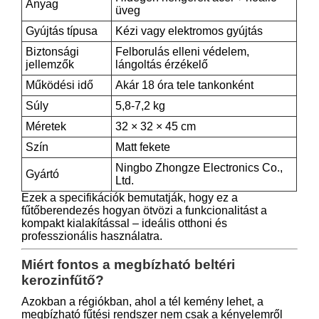
Anyag
üveg
Gyújtás típusa
Kézi vagy elektromos gyújtás
Biztonsági
Felborulás elleni védelem,
jellemzők
lángoltás érzékelő
Működési idő
Akár 18 óra tele tankonként
Súly
5,8-7,2 kg
Méretek
32 × 32 × 45 cm
Szín
Matt fekete
Ningbo Zhongze Electronics Co.,
Gyártó
Ltd.
Ezek a specifikációk bemutatják, hogy ez a
fűtőberendezés hogyan ötvözi a funkcionalitást a
kompakt kialakítással – ideális otthoni és
professzionális használatra.
Miért fontos a megbízható beltéri
kerozinfűtő?
Azokban a régiókban, ahol a tél kemény lehet, a
megbízható fűtési rendszer nem csak a kényelemről