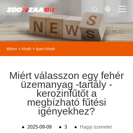
itthon
>
hírek
>
Ipari hírek
Miért válasszon egy fehér
üzemanyag -tartály -
kerozinfűtőt a
megbízható fűtési
igényekhez?
●
2025-09-09
●
3
●
Hagyj üzenetet