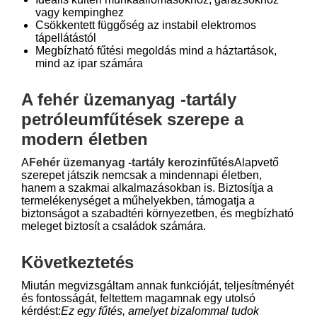
vagy kempinghez
Csökkentett függőség az instabil elektromos
tápellátástól
Megbízható fűtési megoldás mind a háztartások,
mind az ipar számára
A fehér üzemanyag -tartály
petróleumfűtések szerepe a
modern életben
A
Fehér üzemanyag -tartály kerozinfűtés
Alapvető
szerepet játszik nemcsak a mindennapi életben,
hanem a szakmai alkalmazásokban is. Biztosítja a
termelékenységet a műhelyekben, támogatja a
biztonságot a szabadtéri környezetben, és megbízható
meleget biztosít a családok számára.
Következtetés
Miután megvizsgáltam annak funkcióját, teljesítményét
és fontosságát, feltettem magamnak egy utolsó
kérdést:
Ez egy fűtés, amelyet bizalommal tudok