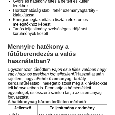
Gyors és hatékony fűtés a beltéri és kültéri
terekhez
Hordozhatóság stabil fehér üzemanyagtartály -
kialakítással
Energiamegtakarítás a tisztán elektromos
melegítőkhöz képest
Tartós teljesítmény szélsőséges időjárási
körülmények között
Mennyire hatékony a
fűtőberendezés a valós
használatban?
Egyszer azon tűnődtem:
Vajon ez a fűtés valóban nagy
vagy huzatos terekben fog teljesíteni?
Használat után
rájöttem, hogy a
Fehér üzemanyag -tartály
kerozinfűtés
stabil meleget biztosít még a kihívásokkal
teli környezetben is. Fenntartja a hőmérsékleti
egyenleget, és ésszerű szinten tartja az üzemanyag -
fogyasztást.
A hatékonyság három területen mérhető:
Jellemző
Teljesítmény eredmény