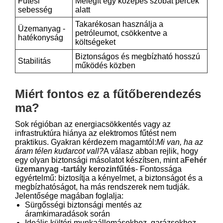
Fűtési
Melegít egy közepes szobát percek
sebesség
alatt
Takarékosan használja a
Üzemanyag -
petróleumot, csökkentve a
hatékonyság
költségeket
Biztonságos és megbízható hosszú
Stabilitás
működés közben
Miért fontos ez a fűtőberendezés
ma?
Sok régióban az energiacsökkentés vagy az
infrastruktúra hiánya az elektromos fűtést nem
praktikus. Gyakran kérdezem magamtól:
Mi van, ha az
áram télen kudarcot vall?
A válasz abban rejlik, hogy
egy olyan biztonsági másolatot készítsen, mint a
Fehér
üzemanyag -tartály kerozinfűtés
- Fontossága
egyértelmű: biztosítja a kényelmet, a biztonságot és a
megbízhatóságot, ha más rendszerek nem tudják.
Jelentősége magában foglalja:
Sürgősségi biztonsági mentés az
áramkimaradások során
Ideális kültéri munkaállomásokhoz, garázsokhoz