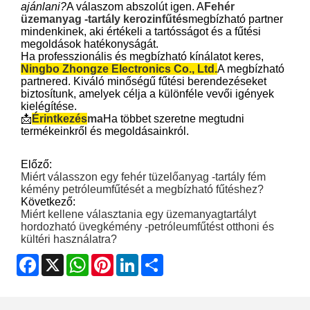
ajánlani?
A válaszom abszolút igen. A
Fehér
üzemanyag -tartály kerozinfűtés
megbízható partner
mindenkinek, aki értékeli a tartósságot és a fűtési
megoldások hatékonyságát.
Ha professzionális és megbízható kínálatot keres,
Ningbo Zhongze Electronics Co., Ltd.
A megbízható
partnered. Kiváló minőségű fűtési berendezéseket
biztosítunk, amelyek célja a különféle vevői igények
kielégítése.
📩
Érintkezés
ma
Ha többet szeretne megtudni
termékeinkről és megoldásainkról.
Előző:
Miért válasszon egy fehér tüzelőanyag -tartály fém
kémény petróleumfűtését a megbízható fűtéshez?
Következő:
Miért kellene választania egy üzemanyagtartályt
hordozható üvegkémény -petróleumfűtést otthoni és
kültéri használatra?
Facebook
X
WhatsApp
Pinterest
LinkedIn
Share