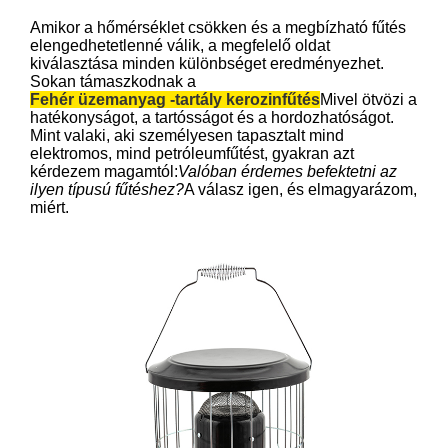
Amikor a hőmérséklet csökken és a megbízható fűtés
elengedhetetlenné válik, a megfelelő oldat
kiválasztása minden különbséget eredményezhet.
Sokan támaszkodnak a
Fehér üzemanyag -tartály kerozinfűtés
Mivel ötvözi a
hatékonyságot, a tartósságot és a hordozhatóságot.
Mint valaki, aki személyesen tapasztalt mind
elektromos, mind petróleumfűtést, gyakran azt
kérdezem magamtól:
Valóban érdemes befektetni az
ilyen típusú fűtéshez?
A válasz igen, és elmagyarázom,
miért.