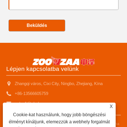
Beküldés
Lépjen kapcsolatba velünk
Zhangqi város, Cixi City, Ningbo, Zhejiang, Kína
+86-13566605759
sales1@nbzhongze.com
X
Cookie-kat használunk, hogy jobb böngészési
élményt kínáljunk, elemezzük a webhely forgalmát
Copyright © 2023 Ningbo Zhongze Electronics Co., Ltd. - Kína