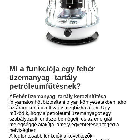
Mi a funkciója egy fehér
üzemanyag -tartály
petróleumfűtésnek?
A
Fehér üzemanyag -tartály kerozinfűtés
a
folyamatos hőt biztosítani olyan környezetekben, ahol
az áram korlátozott vagy megbízhatatlan. Úgy
működik, hogy a petróleumi üzemanyagot egy
szabályozott rendszerben égeti, és az energiát
melegséggé alakítja, amely egyenletesen terjed a
helyiségben.
A legfontosabb funkciók a következők: