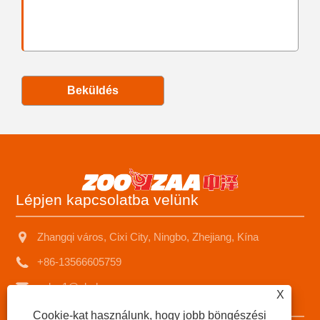
Beküldés
Lépjen kapcsolatba velünk
Zhangqi város, Cixi City, Ningbo, Zhejiang, Kína
+86-13566605759
sales1@nbzhongze.com
X
Cookie-kat használunk, hogy jobb böngészési