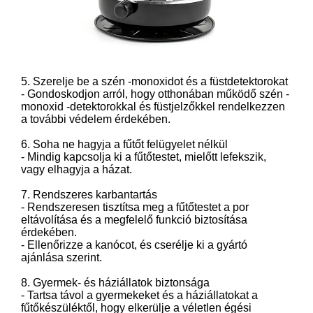
5. Szerelje be a szén -monoxidot és a füstdetektorokat
- Gondoskodjon arról, hogy otthonában működő szén -
monoxid -detektorokkal és füstjelzőkkel rendelkezzen
a további védelem érdekében.
6. Soha ne hagyja a fűtőt felügyelet nélkül
- Mindig kapcsolja ki a fűtőtestet, mielőtt lefekszik,
vagy elhagyja a házat.
7. Rendszeres karbantartás
- Rendszeresen tisztítsa meg a fűtőtestet a por
eltávolítása és a megfelelő funkció biztosítása
érdekében.
- Ellenőrizze a kanócot, és cserélje ki a gyártó
ajánlása szerint.
8. Gyermek- és háziállatok biztonsága
- Tartsa távol a gyermekeket és a háziállatokat a
fűtőkészüléktől, hogy elkerülje a véletlen égési