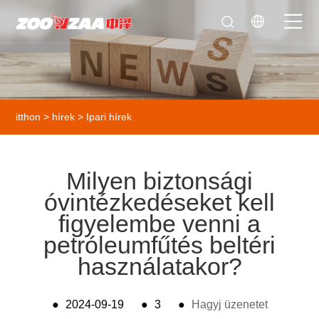
itthon
>
hírek
>
Ipari hírek
Milyen biztonsági
óvintézkedéseket kell
figyelembe venni a
petróleumfűtés beltéri
használatakor?
●
2024-09-19
●
3
●
Hagyj üzenetet