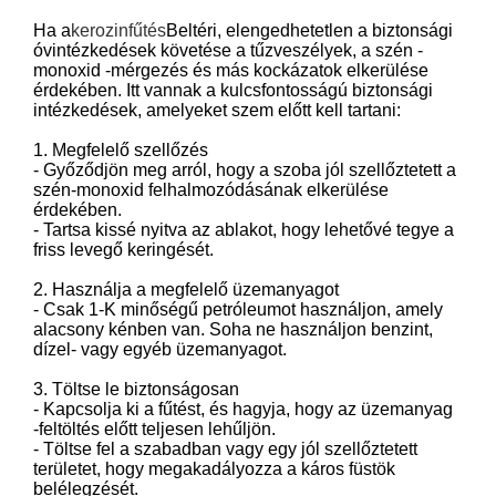
Ha a
kerozinfűtés
Beltéri, elengedhetetlen a biztonsági
óvintézkedések követése a tűzveszélyek, a szén -
monoxid -mérgezés és más kockázatok elkerülése
érdekében. Itt vannak a kulcsfontosságú biztonsági
intézkedések, amelyeket szem előtt kell tartani:
1. Megfelelő szellőzés
- Győződjön meg arról, hogy a szoba jól szellőztetett a
szén-monoxid felhalmozódásának elkerülése
érdekében.
- Tartsa kissé nyitva az ablakot, hogy lehetővé tegye a
friss levegő keringését.
2. Használja a megfelelő üzemanyagot
- Csak 1-K minőségű petróleumot használjon, amely
alacsony kénben van. Soha ne használjon benzint,
dízel- vagy egyéb üzemanyagot.
3. Töltse le biztonságosan
- Kapcsolja ki a fűtést, és hagyja, hogy az üzemanyag
-feltöltés előtt teljesen lehűljön.
- Töltse fel a szabadban vagy egy jól szellőztetett
területet, hogy megakadályozza a káros füstök
belélegzését.