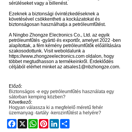
sérüléseket vagy a billenést.
Ezeknek a biztonsági óvintézkedéseknek a
követésével csökkentheti a kockázatokat és
biztonságosan használhatja a petróleumfűtést.
A Ningbo Zhongze Electronics Co., Ltd. az egyik
petróleumfűtés -gyártó és exportőr, amelyet 2022 -ben
alapítottak, a fém kémény petróleumfűtők előállítására
szakosodottunk. Visit weboldalunk a
https://www.zhongzeelectronics.com oldalon, hogy
többet megtudhasson a termékeinkről. Érdeklődés
céljából elérhet minket az atsales1@nbzhongze.com.
Előző:
Biztonságos -e egy petróleumfűtés használata egy
sátorban kemping közben?
Következő:
Hogyan válassza ki a megfelelő méretű fehér
üzemanyag -tartály -kerozinfűtést a helyére?
Facebook
X
WhatsApp
Pinterest
LinkedIn
Share